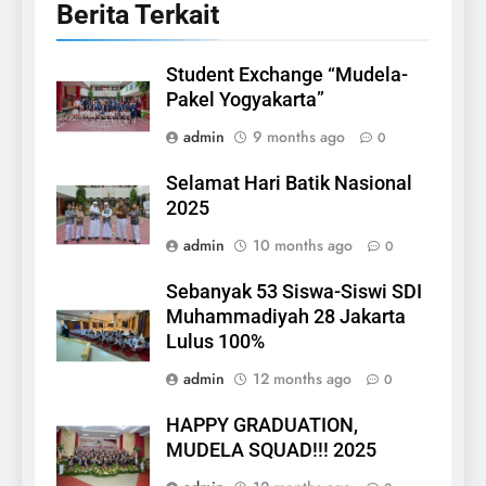
Berita Terkait
Student Exchange “Mudela-
Pakel Yogyakarta”
admin
9 months ago
0
Selamat Hari Batik Nasional
2025
admin
10 months ago
0
Sebanyak 53 Siswa-Siswi SDI
Muhammadiyah 28 Jakarta
Lulus 100%
admin
12 months ago
0
HAPPY GRADUATION,
MUDELA SQUAD!!! 2025