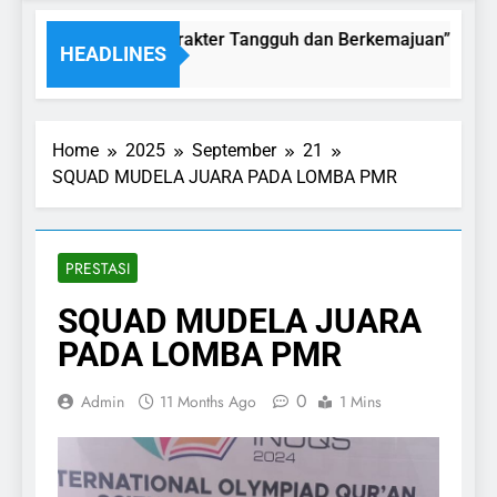
AKHLAK MULIA “Karakter Tangguh dan Berkemajuan”
HEADLINES
Home
2025
September
21
SQUAD MUDELA JUARA PADA LOMBA PMR
PRESTASI
SQUAD MUDELA JUARA
PADA LOMBA PMR
0
Admin
11 Months Ago
1 Mins