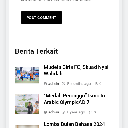
Berita Terkait
Mudela Girls FC, Skuad Nyai
Walidah
admin
9 months ago
0
“Medali Perunggu” Ismu In
Arabic OlympicAD 7
admin
1 year ago
0
Lomba Bulan Bahasa 2024