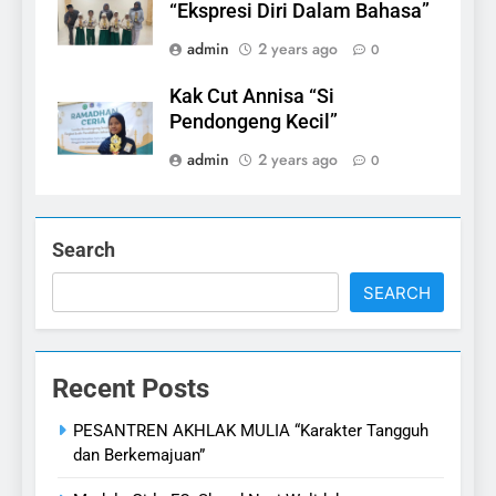
“Ekspresi Diri Dalam Bahasa”
admin
2 years ago
0
Kak Cut Annisa “Si
Pendongeng Kecil”
admin
2 years ago
0
Search
SEARCH
Recent Posts
PESANTREN AKHLAK MULIA “Karakter Tangguh
dan Berkemajuan”