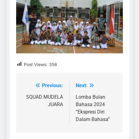
Post Views:
358
Previous:
Next:
Post
navigation
SQUAD MUDELA
Lomba Bulan
JUARA
Bahasa 2024
“Ekspresi Diri
Dalam Bahasa”