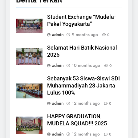
Student Exchange “Mudela-
Pakel Yogyakarta”
admin
9 months ago
0
Selamat Hari Batik Nasional
2025
admin
10 months ago
0
Sebanyak 53 Siswa-Siswi SDI
Muhammadiyah 28 Jakarta
Lulus 100%
admin
12 months ago
0
HAPPY GRADUATION,
MUDELA SQUAD!!! 2025
admin
12 months ago
0